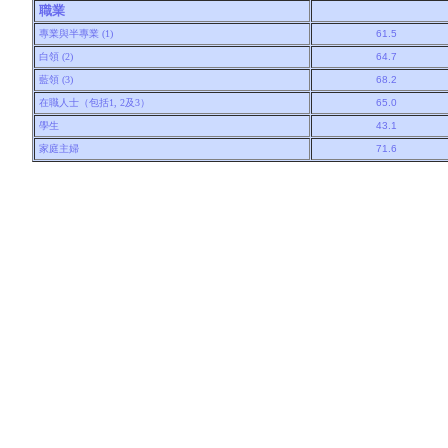
職業
專業與半專業 (1)
61.5
白領 (2)
64.7
藍領 (3)
68.2
在職人士（包括1, 2及3）
65.0
學生
43.1
家庭主婦
71.6