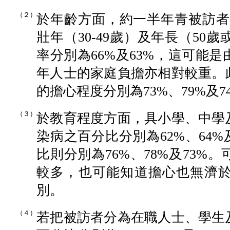
（２）
於年齡方面，約一半年青被訪者（
壯年（30-49歲）及年長（5
率分別為66%及63%，這可能
年人士的家庭負擔亦相對較重。
的擔心程度分別為73%、79%及7
（３）
於教育程度方面，具小學、中學
染病之百分比分別為62%、64
比則分別為76%、78%及73
較多，也可能知道擔心也無濟
別。
（４）
若把被訪者分為在職人士、學生