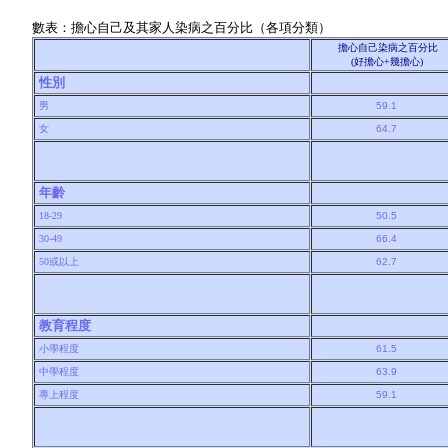
數表：擔心自己及其家人染病之百分比（各項分類）
擔心自己染病之百分比
(好擔心+幾擔心)
性別
男
59.1
女
64.7
年齡
18-29
50.5
30-49
66.4
50或以上
62.7
教育程度
小學程度
61.5
中學程度
63.9
專上程度
59.1