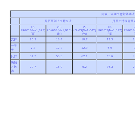
附表：近期民意對基本法
是否原則上支持立法
是否支持政府原
16-
23-
2-
16-
19/6/03(N=1,023)
25/6/03(N=1,010)
4/7/03(N=1,042)
19/6/03(N=1,017)
25/6/03
(%)
(%)
(%)
(%)
支持
20.3
16.4
18.7
13.3
1
一半
7.2
12.2
12.9
6.9
半
反對
51.7
55.3
62.1
43.6
4
唔知
／難
20.7
16.0
6.2
36.3
2
講