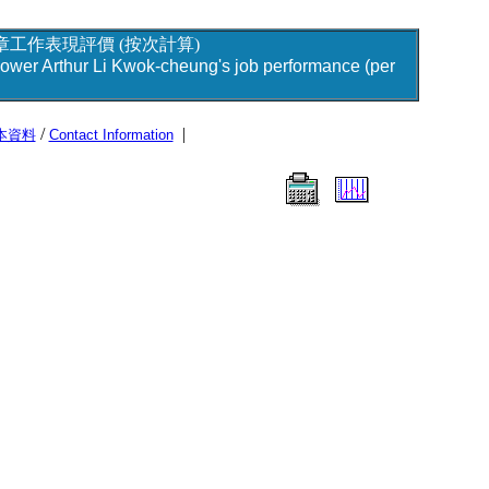
工作表現評價 (按次計算)
power Arthur Li Kwok-cheung's job performance (per
/
|
本資料
Contact Information