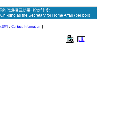
的假設投票結果 (按次計算)
Chi-ping as the Secretary for Home Affair (per poll)
/
|
本資料
Contact Information