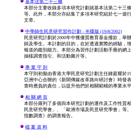
基本法第二十三條
本部分主要收錄多項本研究計劃就基本法第二十三
等。此外，本部分亦結集了多項本研究組於七一遊
文章。
中學師生民意研究習作計劃 - 光碟版 (19/8/2002)
民意研究計劃於2000年中獲優質教育基金撥款，
師及學生。本計劃的目的，在於透過實際的經驗，
報道的鑑別能力。本部分為習作計劃活動手冊的網
抽樣調查指引、和活動圖片等。
專 業 守 則
本守則初擬由香港大學民意研究計劃主任鍾庭耀於19
亞洲中心合辦的《新聞傳媒改革路向研討會》時發
查時應負的責任，以提升他們於相關範疇的專業水
相 關 網 頁
本部分羅列了多個與本研究計劃的運作及工作性質
民意研究學會」、「歐洲市場及民意研究學會」等。此
指數調查》的調查報告。
檔 案 資 料